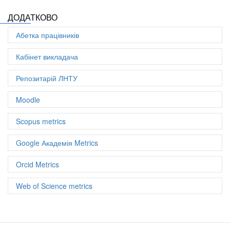
Цитувань: 51
ДОДАТКОВО
Цитовано із
46
документів
Співавторів: 25
Абетка працівників
Документів: 7
h-index: 5
Кабінет викладача
Репозитарій ЛНТУ
Moodle
Scopus metrics
Google Академія Metrics
Orcid Metrics
Web of Science metrics