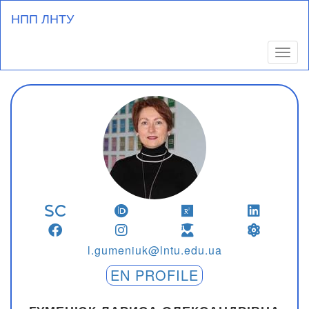
Перейти
НПП ЛНТУ
до
основного
вмісту
Toggl
l.gumeniuk@lntu.edu.ua
EN PROFILE