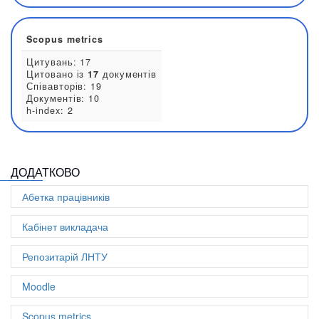
0000-0002-7678-7060
Наукова стаття для конференції:
2
Розділ книги:
1
Стаття в науковому журналі:
43
Інший результат:
5
Scopus metrics
ДОДАТКОВО
Цитувань: 17
Цитовано із
17
документів
Абетка працівників
Співавторів: 19
Документів: 10
Кабінет викладача
h-index: 2
Репозитарій ЛНТУ
Moodle
Scopus metrics