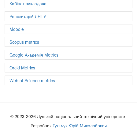
Кабінет викладача
Документів: 5
h-index: 1
Репозитарій ЛНТУ
Moodle
Scopus metrics
Google Академія Metrics
Orcid Metrics
Web of Science metrics
© 2023-2026 Луцький національний технічний університет
Розробник
Гульчук Юрій Миколайович