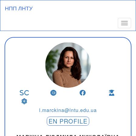
Перейти
НПП ЛНТУ
до
основного
вмісту
Toggl
l.marckina@lntu.edu.ua
EN PROFILE