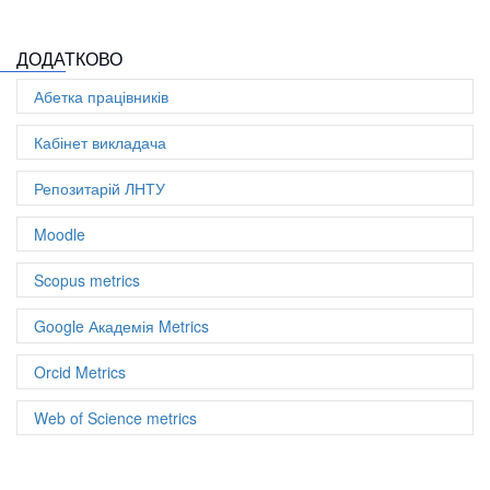
Scopus metrics
Цитувань: 0
ДОДАТКОВО
Цитовано із
0
документів
Співавторів: 4
Абетка працівників
Документів: 1
h-index: 0
Кабінет викладача
Репозитарій ЛНТУ
Moodle
Scopus metrics
Google Академія Metrics
Orcid Metrics
Web of Science metrics