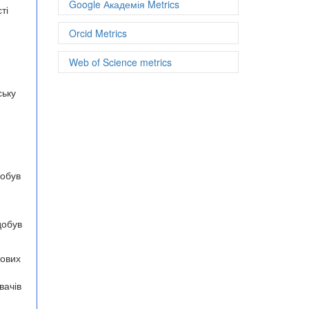
Google Академія Metrics
ті
Orcid Metrics
Web of Science metrics
ську
добув
добув
чових
вачів