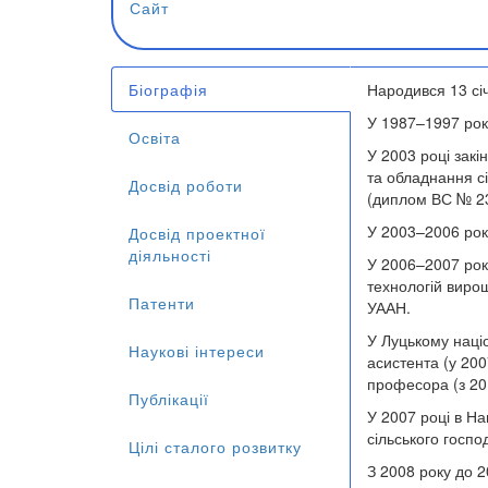
Сайт
Біографія
Народився 13 січ
(активна
У 1987–1997 рок
вкладка)
Освіта
У 2003 році закі
та обладнання сі
Досвід роботи
(диплом ВС № 2
У 2003–2006 рока
Досвід проектної
діяльності
У 2006–2007 рок
технологій виро
Патенти
УААН.
У Луцькому наці
Наукові інтереси
асистента (у 200
професора (з 201
Публікації
У 2007 році в На
сільського госп
Цілі сталого розвитку
З 2008 року до 2