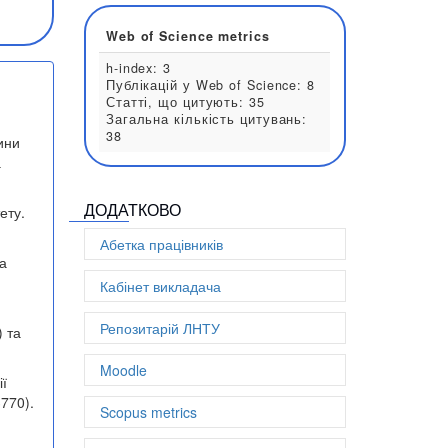
h-index: 3
Web of Science metrics
h-index: 3
ини
Публікацій у Web of Science: 
а
Статті, що цитують: 35
Загальна кількість цитувань:
38
ДОДАТКОВО
ету.
Абетка працівників
а
Кабінет викладача
Репозитарій ЛНТУ
) та
Moodle
ії
770).
Scopus metrics