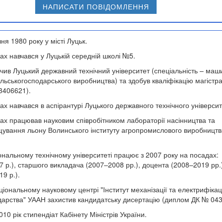
НАПИСАТИ ПОВІДОМЛЕННЯ
ня 1980 року у місті Луцьк.
ах навчався у Луцькій середній школі №5.
нчив Луцький державний технічний університет (спеціальність – маш
льськогосподарського виробництва) та здобув кваліфікацію магістр
3406621).
х навчався в аспірантурі Луцького державного технічного університ
ах працював науковим співробітником лабораторії насінництва та
щування льону Волинського інституту агропромислового виробництв
ональному технічному університеті працює з 2007 року на посадах:
7 р.), старшого викладача (2007–2008 рр.), доцента (2008–2019 рр.
9 р.).
ціональному науковому центрі "Інститут механізації та електрифікац
одарства" УААН захистив кандидатську дисертацію (диплом ДК № 043
010 рік стипендіат Кабінету Міністрів України.