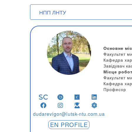
User account menu
Перейти
НПП ЛНТУ
до
основного
вмісту
Основне мі
Факультет ми
Кафедра харч
Завідувач к
Місце робо
Факультет ми
Кафедра харч
Професор
dudarevigor@lutsk-ntu.com.ua
EN PROFILE