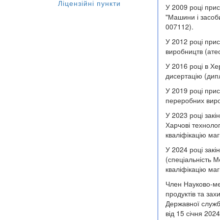
Ліцензійні пункти
У 2009 році прис
"Машини і засоб
007112).
У 2012 році при
виробництв (ате
У 2016 році в Хе
дисертацію (дип
У 2019 році при
переробних виро
У 2023 році закі
Харчові технолог
кваліфікацію ма
У 2024 році закі
(спеціальність 
кваліфікацію ма
Член Науково-ме
продуктів та зах
Державної служби
від 15 січня 202