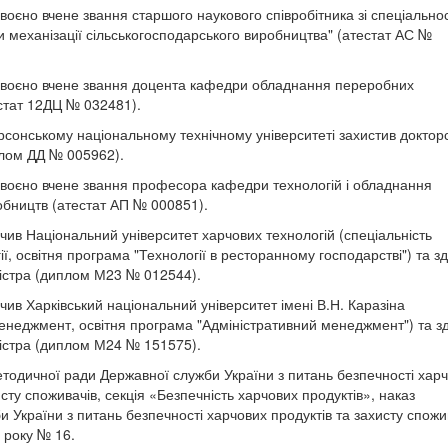
воєно вчене звання старшого наукового співробітника зі спеціальнос
и механізації сільськогосподарського виробництва" (атестат АС №
своєно вчене звання доцента кафедри обладнання переробних
стат 12ДЦ № 032481).
рсонському національному технічному університеті захистив доктор
лом ДД № 005962).
своєно вчене звання професора кафедри технологій і обладнання
бництв (атестат АП № 000851).
нчив Національний університет харчових технологій (спеціальність
ії, освітня програма "Технології в ресторанному господарстві") та з
гістра (диплом М23 № 012544).
нчив Харківський національний університет імені В.Н. Каразіна
Менеджмент, освітня програма "Адміністративний менеджмент") та з
гістра (диплом М24 № 151575).
тодичної ради Державної служби України з питань безпечності хар
исту споживачів, секція «Безпечність харчових продуктів», наказ
 України з питань безпечності харчових продуктів та захисту спожи
4 року № 16.