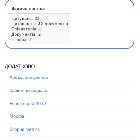
0000-0003-1506-6064
Стаття в науковому журналі:
6
Scopus metrics
ДОДАТКОВО
Цитувань: 32
Цитовано із
32
документів
Абетка працівників
Співавторів: 8
Документів: 2
Кабінет викладача
h-index: 2
Репозитарій ЛНТУ
Moodle
Scopus metrics