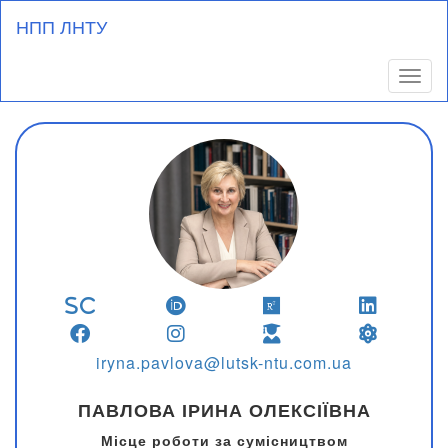
Перейти
НПП ЛНТУ
до
основного
вмісту
Toggl
iryna.pavlova@lutsk-ntu.com.ua
ПАВЛОВА ІРИНА ОЛЕКСІЇВНА
Місце роботи за сумісництвом