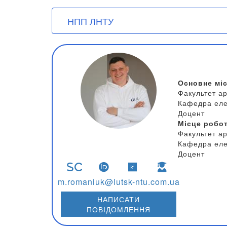
User account menu
Перейти
НПП ЛНТУ
до
основного
вмісту
Основне мі
Факультет ар
Кафедра еле
Доцент
Місце робо
Факультет ар
Кафедра еле
Доцент
m.romaniuk@lutsk-ntu.com.ua
НАПИСАТИ
ПОВІДОМЛЕННЯ