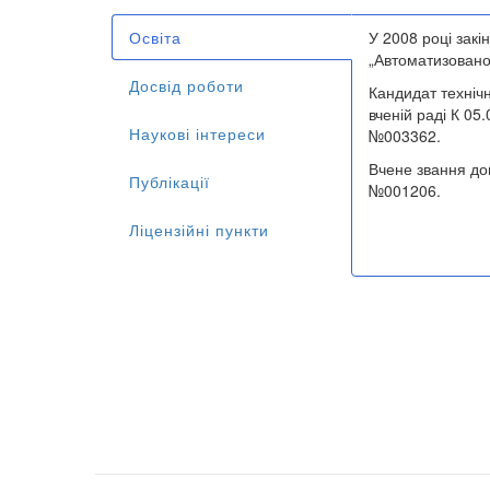
Освіта
У 2008 році закі
(активна
„
Автоматизовано
вкладка)
Досвід роботи
Кандидат технічн
вченій раді К 05
Наукові інтереси
№003362.
Вчене звання до
Публікації
№001206.
Ліцензійні пункти