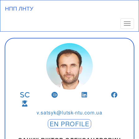
Перейти
НПП ЛНТУ
до
основного
вмісту
Toggl
v.satsyk@lutsk-ntu.com.ua
EN PROFILE