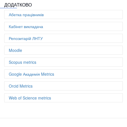
Цитовано із
12
документів
ДОДАТКОВО
Співавторів: 25
Абетка працівників
Документів: 8
h-index: 2
Кабінет викладача
Репозитарій ЛНТУ
Moodle
Scopus metrics
Google Академія Metrics
Orcid Metrics
Web of Science metrics