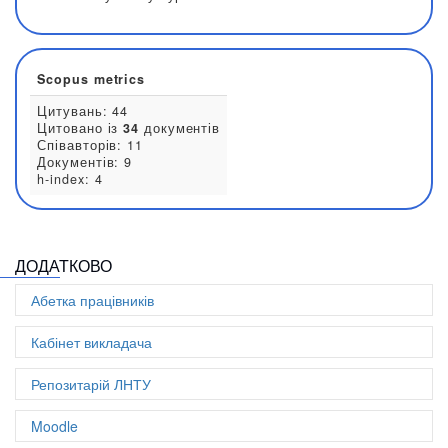
0000-0002-8267-0846
Розділ книги:
3
Стаття в науковому журналі:
2
Scopus metrics
ДОДАТКОВО
Цитувань: 44
Цитовано із
34
документів
Абетка працівників
Співавторів: 11
Документів: 9
Кабінет викладача
h-index: 4
Репозитарій ЛНТУ
Moodle