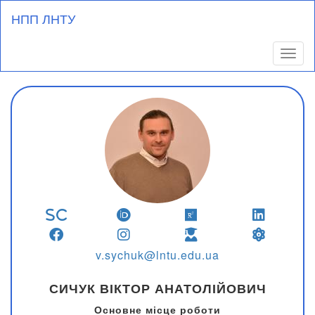
Перейти
НПП ЛНТУ
до
основного
вмісту
Toggl
v.sychuk@lntu.edu.ua
СИЧУК ВІКТОР АНАТОЛІЙОВИЧ
Основне місце роботи