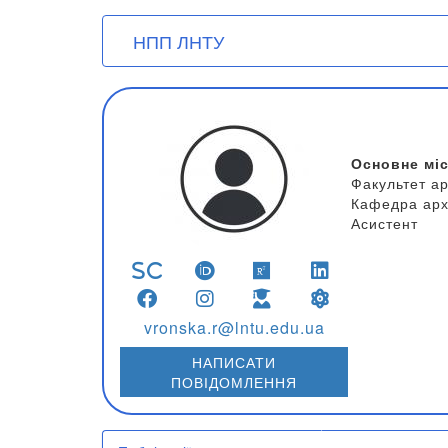
User account menu
Перейти
НПП ЛНТУ
до
основного
вмісту
Основне мі
Факультет ар
Кафедра арх
Асистент
vronska.r@lntu.edu.ua
НАПИСАТИ
ПОВІДОМЛЕННЯ