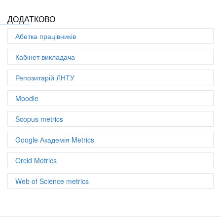
Цитувань: 4
ДОДАТКОВО
Цитовано із
4
документів
Співавторів: 10
Абетка працівників
Документів: 5
h-index: 1
Кабінет викладача
Репозитарій ЛНТУ
Moodle
Scopus metrics
Google Академія Metrics
Orcid Metrics
Web of Science metrics