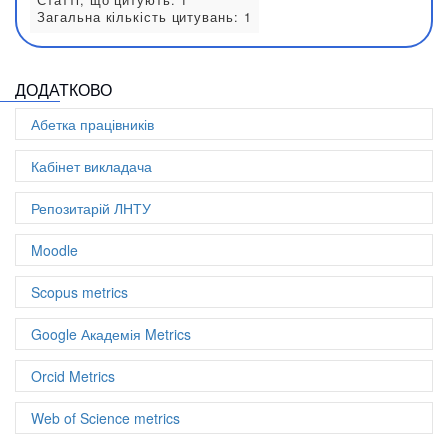
Web of Science metrics
ДОДАТКОВО
h-index: 1
Абетка працівників
Публікацій у Web of Science: 3
Статті, що цитують: 1
Кабінет викладача
Загальна кількість цитувань: 1
Репозитарій ЛНТУ
Moodle
Scopus metrics
Google Академія Metrics
Orcid Metrics
Web of Science metrics