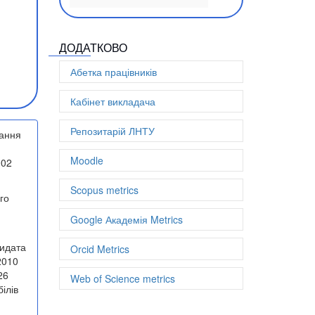
Співавторів: 31
Документів: 10
h-index: 6
ДОДАТКОВО
Абетка працівників
Кабінет викладача
Репозитарій ЛНТУ
чання
Moodle
002
Scopus metrics
го
Google Академія Metrics
дидата
Orcid Metrics
2010
26
Web of Science metrics
ілів