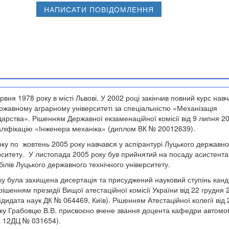
НАПИСАТИ ПОВІДОМЛЕННЯ
вня 1978 року в місті Львові.
У 2002 році закінчив повний курс нав
ержавному аграрному університеті за спеціальністю «Механізація
дарства». Рішенням Державної екзаменаційної комісії від 9 липня 2
аліфікацію «Інженера механіка» (диплом ВК № 20012639).
оку по жовтень 2005 року навчався у аспірантурі Луцького державно
ерситету. У листопада 2005 року був прийнятий на посаду асистента
лів Луцького державного технічного університету.
ку була захищена дисертація та присуджений науковий ступінь кан
рішенням президії Вищої атестаційної комісії України від 22 грудня 
дидата наук ДК № 064469, Київ). Рішенням Атестаційної колегії від 
ку Грабовцю В.В. присвоєно вчене звання доцента кафедри автомоб
а 12ДЦ № 031654).