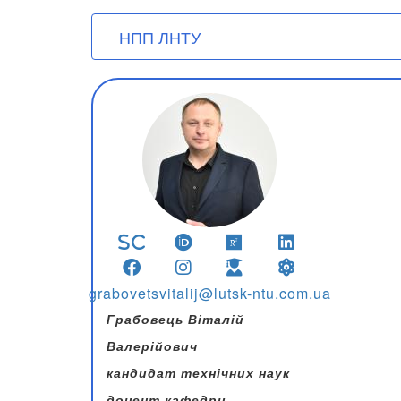
User account menu
Перейти
НПП ЛНТУ
до
основного
вмісту
grabovetsvitalij@lutsk-ntu.com.ua
Грабовець Віталій
Валерійович
кандидат технічних наук
доцент кафедри