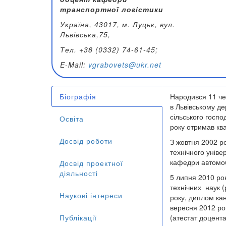
транспортної логістики
Україна, 43017, м. Луцьк, вул.
Львівська,75,
Тел.
+38 (0332) 74-61-45;
E
-
Mail
:
vgrabovets@ukr.net
Біографія
Народився 11 чер
(активна
в Львівському д
вкладка)
сільського госпо
Освіта
року отримав кв
Досвід роботи
З жовтня 2002 р
технічного унів
кафедри автомобі
Досвід проектної
діяльності
5 липня 2010 ро
технічних наук (
Наукові інтереси
року, диплом кан
вересня 2012 ро
Публікації
(атестат доцент