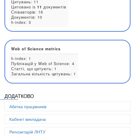
Наукова стаття для конференції:
3
Стаття в науковому журналі:
47
Scopus metrics
Цитувань: 11
Цитовано із
11
документів
Співавторів: 16
Документів: 10
h-index: 3
ДОДАТКОВО
Web of Science metrics
Абетка працівників
h-index: 1
Публікацій у Web of Science: 4
Кабінет викладача
Статті, що цитують: 1
Загальна кількість цитувань: 1
Репозитарій ЛНТУ