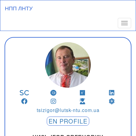
Перейти
НПП ЛНТУ
до
основного
вмісту
Toggl
tsizigor@lutsk-ntu.com.ua
EN PROFILE