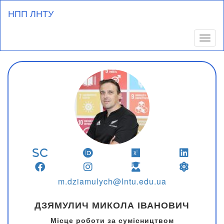
Перейти
НПП ЛНТУ
до
основного
вмісту
Toggl
m.dziamulych@lntu.edu.ua
ДЗЯМУЛИЧ МИКОЛА ІВАНОВИЧ
Місце роботи за сумісництвом