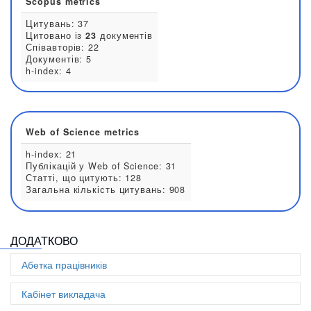
Наукова стаття для конференції:
3
Розділ книги:
3
Стаття в науковому журналі:
125
Тези конференції:
30
Scopus metrics
Цитувань: 37
Цитовано із
23
документів
Співавторів: 22
Документів: 5
h-index: 4
ДОДАТКОВО
Web of Science metrics
Абетка працівників
h-index: 21
Публікацій у Web of Science: 31
Кабінет викладача
Статті, що цитують: 128