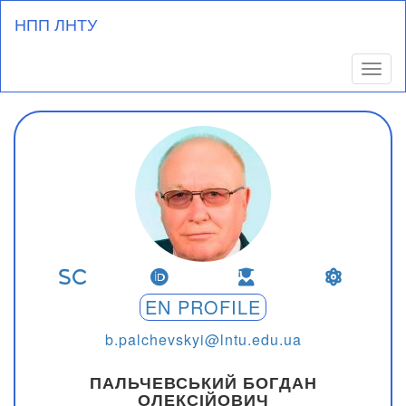
Перейти
НПП ЛНТУ
до
основного
вмісту
Toggl
EN PROFILE
b.palchevskyi@lntu.edu.ua
ПАЛЬЧЕВСЬКИЙ БОГДАН
ОЛЕКСІЙОВИЧ