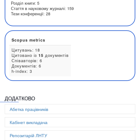
0000-0002-4000-4992
Дипломна робота/дисертація:
1
Зареєстроване авторське право:
6
Книги:
12
Наукова стаття для конференції:
69
Патент:
52
Розділ книги:
5
Стаття в науковому журналі:
159
Тези конференції:
28
ДОДАТКОВО
Абетка працівників
Scopus metrics
Кабінет викладача
Цитувань: 18
Репозитарій ЛНТУ
Цитовано із
15
документів