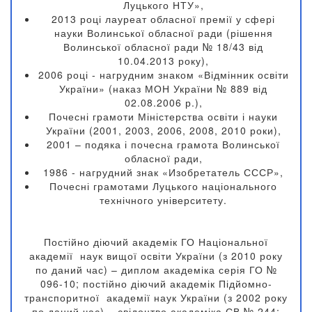
Луцького НТУ»,
2013 році лауреат обласної премії у сфері
науки Волинської обласної ради (рішення
Волинської обласної ради № 18/43 від
10.04.2013 року),
2006 році - нагрудним знаком «Відмінник освіти
України» (наказ МОН України № 889 від
02.08.2006 р.),
Почесні грамоти Міністерства освіти і науки
України (2001, 2003, 2006, 2008, 2010 роки),
2001 – подяка і почесна грамота Волинської
обласної ради,
1986 - нагрудний знак «Изобретатель СССР»,
Почесні грамотами Луцького національного
технічного університету.
Постійно діючий а
кадемік ГО Національної
академії наук вищої освіти України (з 2010 року
по даний час) – диплом академіка серія ГО №
096-10; п
остійно діючий а
кадемік Підйомно-
транспоритної академії наук України (з 2002 року
по даний час) – свідоцтво академіка СВ № 244;