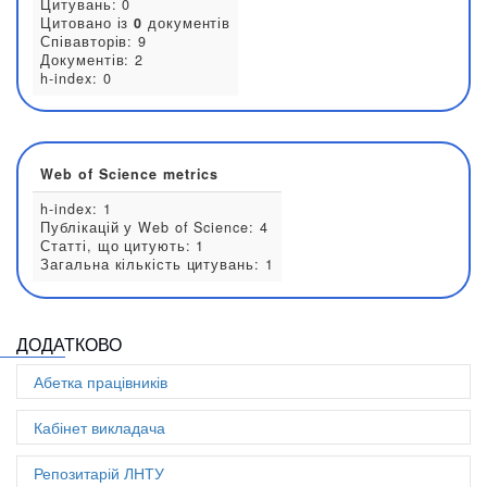
Стаття в науковому журналі:
79
Інший результат:
3
Scopus metrics
Цитувань: 0
Цитовано із
0
документів
Співавторів: 9
Документів: 2
h-index: 0
ДОДАТКОВО
Web of Science metrics
Абетка працівників
h-index: 1
Публікацій у Web of Science: 4
Кабінет викладача
Статті, що цитують: 1
Загальна кількість цитувань: 1
Репозитарій ЛНТУ