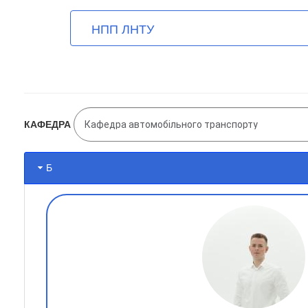
User account menu
Перейти
НПП ЛНТУ
до
основного
вмісту
КАФЕДРА
Б